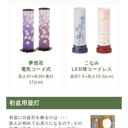
夢想花
こなみ
電気コード式
LED球コードレス
高さ47×径20×奥行
直径7.5×高さ20.5(cm)
17(cm)
初盆用提灯
初盆に白提灯を飾るのは････
故人が初めてお戻りになるので､その