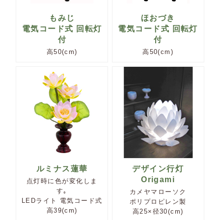
もみじ
ほおづき
電気コード式 回転灯
電気コード式 回転灯
付
付
高50(cm)
高50(cm)
ルミナス蓮華
デザイン行灯
Origami
点灯時に色が変化しま
す｡
カメヤマローソク
LEDライト 電気コード式
ポリプロピレン製
高39(cm)
高25×径30(cm)