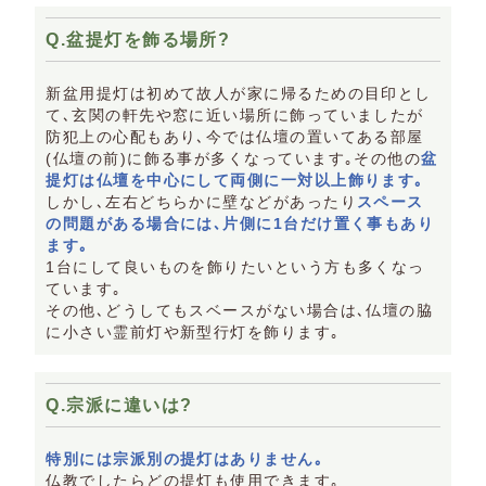
Q.盆提灯を飾る場所?
新盆用提灯は初めて故人が家に帰るための目印とし
て､玄関の軒先や窓に近い場所に飾っていましたが
防犯上の心配もあり､今では仏壇の置いてある部屋
(仏壇の前)に飾る事が多くなっています｡その他の
盆
提灯は仏壇を中心にして両側に一対以上飾ります｡
しかし､左右どちらかに壁などがあったり
スペース
の問題がある場合には､片側に1台だけ置く事もあり
ます｡
1台にして良いものを飾りたいという方も多くなっ
ています｡
その他､どうしてもスベースがない場合は､仏壇の脇
に小さい霊前灯や新型行灯を飾ります｡
Q.宗派に違いは?
特別には宗派別の提灯はありません｡
仏教でしたらどの提灯も使用できます｡