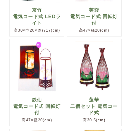
京竹
芙蓉
電気コード式 LEDラ
電気コード式 回転灯
イト
付
高30×巾20×奥行17(cm)
高47×径20(cm)
鉄仙
蓮華
電気コード式 回転灯
二個セット 電気コー
付
ド式
高47×径20(cm)
高30.5(cm)