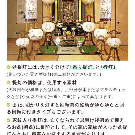
盆提灯には､大きく分けて
｢吊り提灯｣
と
｢行灯｣
(足がついた置き型提灯)の二種類がございます｡)
提灯の価格は、使用する素材
(火袋部分が和紙または絹紙、足部分が木またはプラスティッ
クなど)や火袋の張り(一重・二重)によって異なります。
また､明かりを灯すと回転筒の絵柄がゆらゆらと回
る回転灯付きタイプもございます。
家紋入り提灯は､亡くなられて忌明け後初めて迎え
るお盆(初盆)に目印として､その家の家紋が入った盆提
灯をともし精霊をお迎えする風習があります。