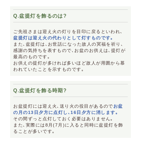
Q.盆提灯を飾るのは?
ご先祖さまは迎え火の灯りを目印に戻るといわれ､
盆提灯は迎え火の代わりとして灯すものです｡
また､盆提灯は､お世話になった故人の冥福を祈り､
感謝の気持ちを表すもので､お盆のお供えは､提灯が
最高のものです｡
お供えの提灯が多ければ多いほど故人が用囲から慕
われていたことを示すものです｡
Q.盆提灯を飾る時期?
お盆提灯には迎え火､送り火の役目があるので
お盆
の月の13日夕方に点灯し､16日夕方に消します｡
その間ずっと点灯しておく必要はありません｡
また､実際には8月(7月)に入ると同時に盆提灯を飾
ることが多いです｡