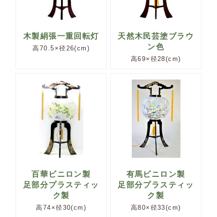
木製絹張一重回転灯
天然木民芸塗ブラウ
ン色
高70.5×径26(cm)
高69×径28(cm)
百華ビニロン製
有馬ビニロン製
足部分プラスティッ
足部分プラスティッ
ク製
ク製
高74×径30(cm)
高80×径33(cm)