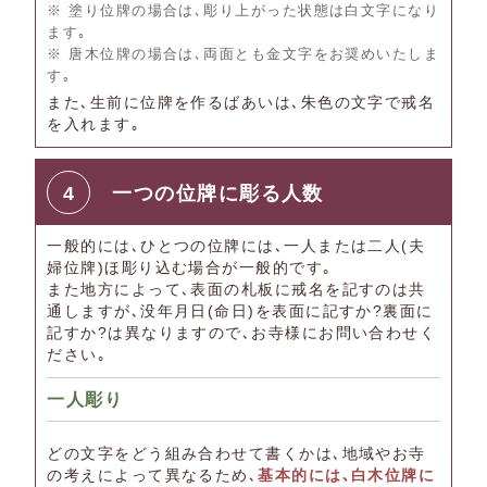
※ 塗り位牌の場合は､彫り上がった状態は白文字になり
ます｡
※ 唐木位牌の場合は､両面とも金文字をお奨めいたしま
す｡
また､生前に位牌を作るばあいは､朱色の文字で戒名
を入れます｡
4
一つの位牌に彫る人数
一般的には､ひとつの位牌には､一人または二人(夫
婦位牌)ほ彫り込む場合が一般的です｡
また地方によって､表面の札板に戒名を記すのは共
通しますが､没年月日(命日)を表面に記すか?裏面に
記すか?は異なりますので､お寺様にお問い合わせく
ださい｡
一人彫り
どの文字をどう組み合わせて書くかは､地域やお寺
の考えによって異なるため､
基本的には､白木位牌に