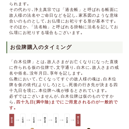
られます｡
その代わり､浄土真宗では「過去帳」と呼ばれる帳面に
故人様の法名やご命日などを記し､家系図のような意味
合いのものとして､お仏壇にお祀りする形が基本です｡
そのほか､「法名軸」と呼ばれる掛軸に法名を記してお
仏壇にお祀りする場合もございます｡
お位牌購入のタイミング
「白木位牌」とは､故人さまがお亡くなりになった直後
に作られる仮の位牌で､文字通り､白木に､故人さまの戒
名や俗名､没年月日､享年を記します｡
仏教において､亡くなってすぐの故人様の魂は､白木位
牌を仮の依代(よりしろ)とし､死後の行き先が決まる四
十九日を境に､本位牌へ魂が移るとされています｡
必ずではございませんが､白木位牌は仮のものですか
ら､
四十九日(満中陰)までにご用意されるのが一般的で
す｡