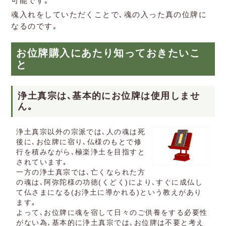
可能です｡
魂入れをしていただくことで､魂の入った真の位牌に
なるのです｡
お位牌購入にあたり知っておきたいこ
と
浄土真宗は､基本的にお位牌は使用しませ
ん｡
浄土真宗以外の宗派では､人の魂は死
後に､お位牌に宿り､仏様のもとで修
行を積みながら､極楽浄土を目指すと
されています｡
一方の浄土真宗では､亡くなられた方
の魂は､阿弥陀様の功徳(くどく)により､すぐに成仏し
て仏さまになる(お浄土に導かれる)という教えがあり
ます｡
よって､お位牌に魂を宿して日々のご供養をする必要性
がない為､基本的に浄土真宗では､お位牌は不要と考え