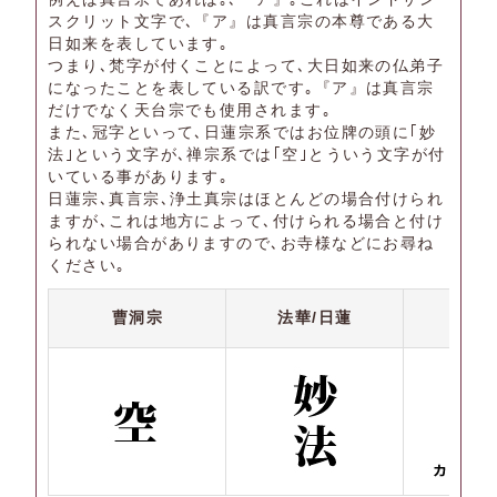
スクリット文字で､『ア』は真言宗の本尊である大
日如来を表しています｡
つまり､梵字が付くことによって､大日如来の仏弟子
になったことを表している訳です｡『ア』は真言宗
だけでなく天台宗でも使用されます｡
また､冠字といって､日蓮宗系ではお位牌の頭に｢妙
法｣という文字が､禅宗系では｢空｣とういう文字が付
いている事があります｡
日蓮宗､真言宗､浄土真宗はほとんどの場合付けられ
ますが､これは地方によって､付けられる場合と付け
られない場合がありますので､お寺様などにお尋ね
ください｡
曹洞宗
法華/日蓮
子