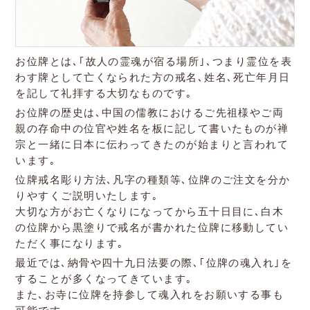
お位牌とは､｢故人の霊魂が宿る場所｣､つまり霊位を表
わす牌として亡くなられた方の戒名､姓名､死亡年月日
を記して礼拝する大切なものです｡
お位牌の歴史は､中国の儒教におけるご先祖様やご両
親の存命中の位官や姓名を板に記して書いたものが禅
宗と一緒に日本に伝わってきたのが始まりと言われて
います｡
位牌戒名彫り方法､凡字の種類等､位牌のご注文を分か
りやすくご説明いたします｡
大切な方がお亡くなりになってから五十日目に､白木
の位牌から黒塗りで戒名が書かれた位牌に移動してい
ただく事になります｡
最近では､納骨や四十九日法要の際､｢位牌の魂入れ｣を
することが多くなってきています｡
また､お寺に位牌を持参して魂入れをお願いする事も