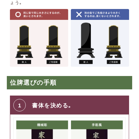
ょう｡
位牌選びの手順
1
書体を決める｡