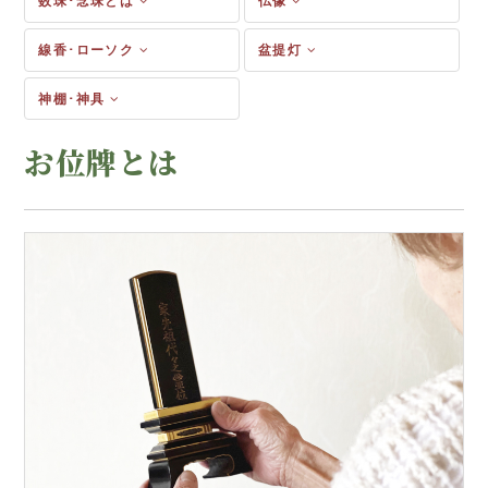
数珠･念珠とは
仏像
線香･ローソク
盆提灯
神棚･神具
お位牌とは