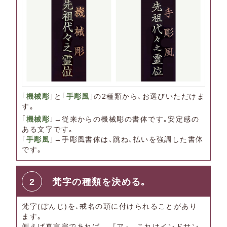
｢
機械彫
｣と｢
手彫風
｣の2種類から､お選びいただけま
す｡
｢
機械彫
｣→従来からの機械彫の書体です｡安定感の
ある文字です｡
｢
手彫風
｣→手彫風書体は､跳ね､払いを強調した書体
です｡
2
梵字の種類を決める｡
梵字(ぼんじ)を､戒名の頭に付けられることがあり
ます｡
例えば真言宗であれば｡､『ア』｡これはインドサン